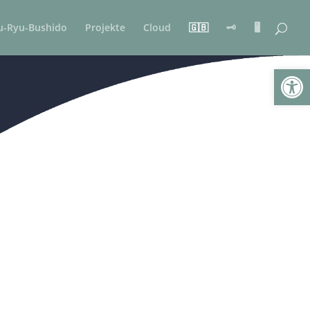
u-Ryu-Bushido
Projekte
Cloud
🇬🇧
🗝️
🖥️
Werkzeugl